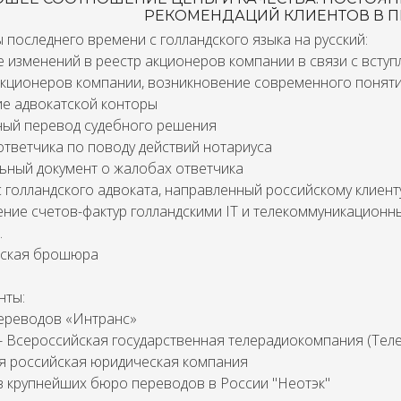
РЕКОМЕНДАЦИЙ КЛИЕНТОВ В 
последнего времени с голландского языка на русский:
е изменений в реестр акционеров компании в связи с всту
акционеров компании, возникновение современного поняти
ие адвокатской конторы
ный перевод судебного решения
ответчика по поводу действий нотариуса
ьный документ о жалобах ответчика
 голландского адвоката, направленный российскому клиент
ение счетов-фактур голландскими IT и телекоммуникацио
.
ская брошюра
нты:
ереводов «Интранс»
- Всероссийская государственная телерадиокомпания (Теле
ая российская юридическая компания
из крупнейших бюро переводов в России "Неотэк"