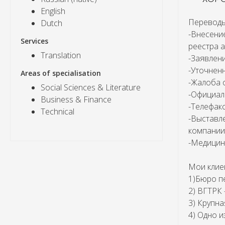
English
Переводы 
Dutch
-Внесени
Services
реестра 
Translation
-Заявлен
-Уточнен
Areas of specialisation
-Жалоба 
Social Sciences & Literature
-Официал
Business & Finance
-Телефакс
Technical
-Выставл
компании
-Медицин
Мои клие
1)Бюро п
2) ВГТРК 
3) Крупн
4) Одно 