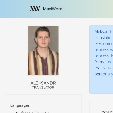
MaxiWord
Aleksandr 
translatio
environmen
process wi
process. H
formatted 
the transl
personally
ALEKSANDR
TRANSLATOR
Languages
Russian (native)
ХОР