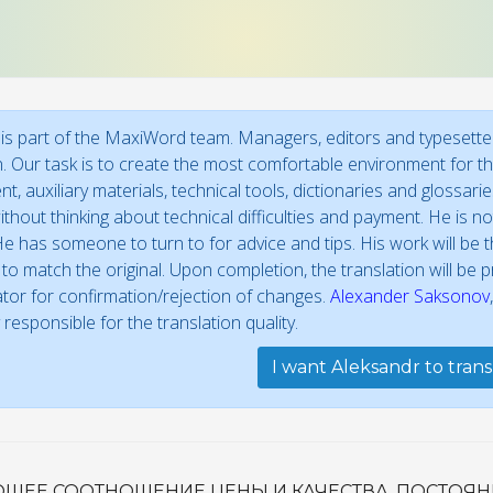
is part of the MaxiWord team. Managers, editors and typesetter
n. Our task is to create the most comfortable environment for the
t, auxiliary materials, technical tools, dictionaries and glossar
thout thinking about technical difficulties and payment. He is not
e has someone to turn to for advice and tips. His work will be th
to match the original. Upon completion, the translation will be
ator for confirmation/rejection of changes.
Alexander Saksonov
 responsible for the translation quality.
I want Aleksandr to trans
ОШЕЕ СООТНОШЕНИЕ ЦЕНЫ И КАЧЕСТВА. ПОСТОЯ