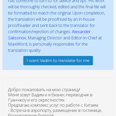
has someone to turn to for advice and tips. His work
will be thoroughly checked, edited and the final file will
be formatted to match the original. Upon completion,
the translation will be proofread by an in-house
proofreader and sent back to the translator for
confirmation/rejection of changes.
Alexander
Saksonov
, Managing Director and Editor-in-Chief at
MaxiWord, is personally responsible for the
translation quality.
I want Vadim to translate for me
Добро пожаловать на мою страницу!
Меня зовут Вадим и я бизнес-переводчик в
Гуанчжоу и его окрестностях.
Предлагаю комплекс услуг по работе с Китаем.
- Встреча в аэропорту, размещение в гостинице,
бронирование билетов.