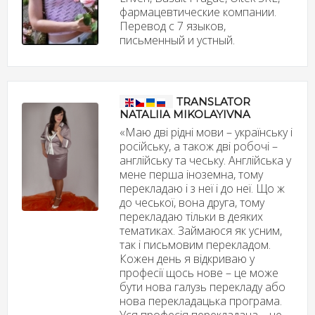
фармацевтические компании.
Перевод с 7 языков,
письменный и устный.
TRANSLATOR
NATALIIA MIKOLAYIVNA
«Маю дві рідні мови – українську і
російську, а також дві робочі –
англійську та чеську. Англійська у
мене перша іноземна, тому
перекладаю і з неї і до неї. Що ж
до чеської, вона друга, тому
перекладаю тільки в деяких
тематиках. Займаюся як усним,
так і письмовим перекладом.
Кожен день я відкриваю у
професії щось нове – це може
бути нова галузь перекладу або
нова перекладацька програма.