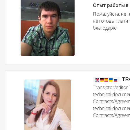
Опыт работы в
Пожалуйста, не 
не готовы плати
благодарю
TR
Translator/editor 
technical documen
Contracts/Agreeme
technical documen
Contracts/Agree