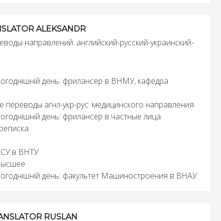
SLATOR ALEKSANDR
воды направлений: английский-русский-украинский-
ьогоднішній день: фрилансер в ВНМУ, кафедра
 переводы агнл-укр-рус: медицинского направления
ьогоднішній день: фрилансер в частные лица
реписка
КСУ в ВНТУ
высшее
сьогоднішній день: факультет Машиностроения в ВНАУ
ANSLATOR RUSLAN