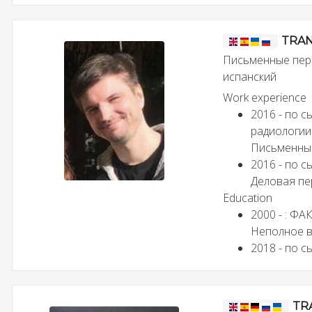
TRAN
Письменные пере
испанский
Work experience
2016 - по с
радиологии
Письменные
2016 - по с
Деловая пе
Education
2000 - : ФА
Неполное 
2018 - по 
TR