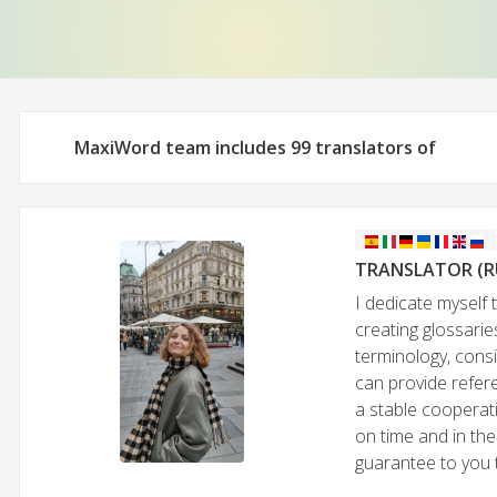
MaxiWord team includes 99 translators of
TRANSLATOR (RUS,
I dedicate myself 
creating glossarie
terminology, consi
can provide refer
a stable cooperati
on time and in the
guarantee to you t