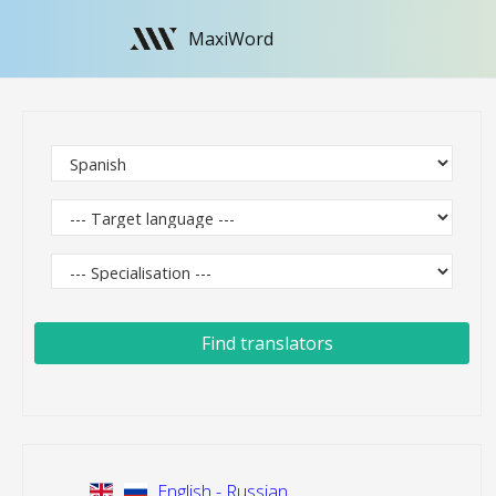
MaxiWord
Find translators
English - Russian