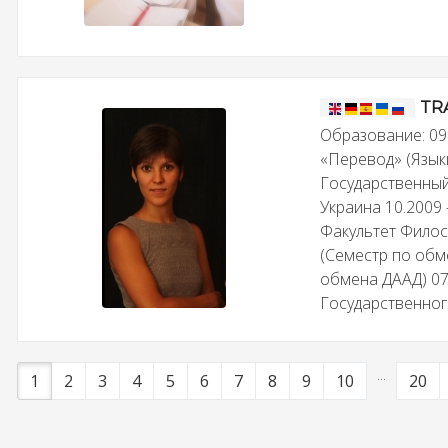
TR
Образование: 09
«Перевод» (Языки
Государственный
Украина 10.2009
Факультет Филос
(Семестр по обм
обмена ДААД) 07
Государственног
...
1
2
3
4
5
6
7
8
9
10
20