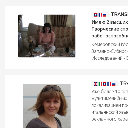
TRANS
Имею 2 высших 
Творческие спо
работоспособно
Кемеровский гос
Западно-Сибирск
Исследований - 5
TR
Уже более 10 ле
мультимедийных 
локализацией пр
итальянский язык
рекламного харак