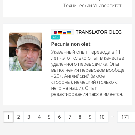
Технический Университет
TRANSLATOR OLEG
4.66
Pecunia non olet
Указанный опыт перевода в 11
лет - это только опыт в качестве
удалённого переводчика. Опыт
выполнения переводов вообще
- 20+. Английский (в обе
стороны), немецкий (только с
него на наши). Опыт
редактирования также имеется.
...
1
2
3
4
5
6
7
8
9
10
171