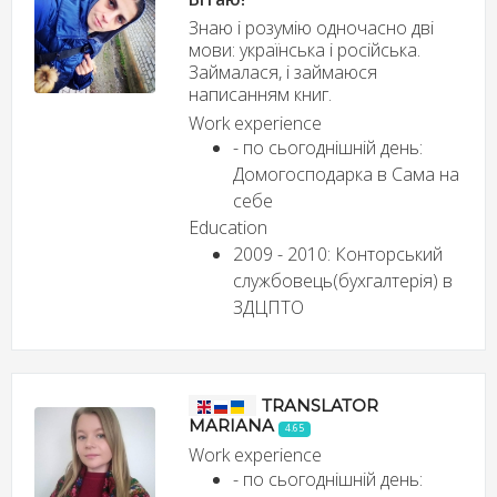
Знаю і розумію одночасно дві
мови: українська і російська.
Займалася, і займаюся
написанням книг.
Work experience
- по сьогоднішній день:
Домогосподарка в Сама на
себе
Education
2009 - 2010: Конторський
службовець(бухгалтерія) в
ЗДЦПТО
TRANSLATOR
MARIANA
4.65
Work experience
- по сьогоднішній день: