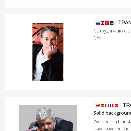
TRA
Сотрудничаю с б
СНГ.
TR
Solid backgroun
I've been in transl
have covered the 