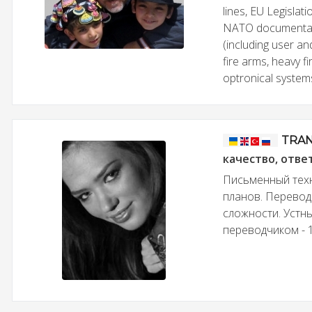
lines, EU Legislat
NATO documentatio
(including user a
fire arms, heavy f
optronical system
TRA
качество, отве
Письменный техн
планов. Перевод
сложности. Устн
переводчиком - 1