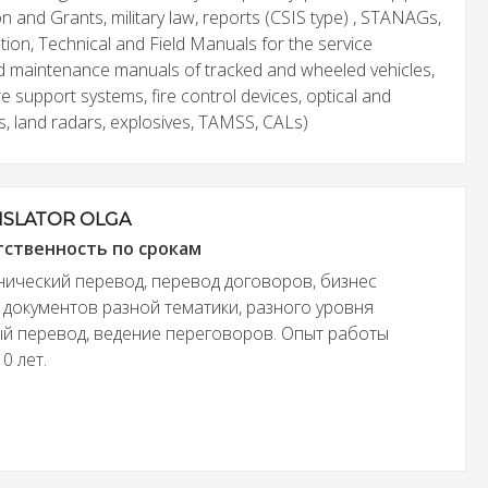
ion and Grants, military law, reports (CSIS type) , STANAGs,
n, Technical and Field Manuals for the service
nd maintenance manuals of tracked and wheeled vehicles,
ire support systems, fire control devices, optical and
s, land radars, explosives, TAMSS, CALs)
NSLATOR OLGA
тственность по срокам
ический перевод, перевод договоров, бизнес
 документов разной тематики, разного уровня
ый перевод, ведение переговоров. Опыт работы
0 лет.