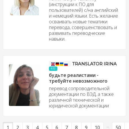
(инструкции к ПО для
пользователей) с/на английский
и немецкий языки. Есть желание
осваивать новые тематики
перевода, совершенствовать и
развивать переводческие
навыки.
TRANSLATOR IRINA
4.02
будьте реалистами -
требуйте невозможного
перевод сопроводительной
документации по ВЭД, а также
различной технической и
юридической документации
...
1
2
3
4
5
6
7
8
9
10
50