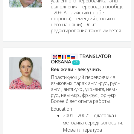
удалённого переводчика. Опыт
выполнения переводов вообще
- 20+. Английский (в обе
стороны), немецкий (только с
него на наши). Опыт
редактирования также имеется.
TRANSLATOR
OKSANA
4.3
Век живи - век учись
Практикующий переводчик в
языковых парах англ.-рус., рус.-
англ., англ.-укр., укр.-англ, нем.-
рус., нем.-укр., фр.-рус., фр.-укр.
Более 6 лет опыта работы.
Education
2001 - 2007: Педагогіка і
методика середньої освіти.
Мова і література