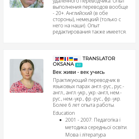
удалённого переводчика. Опыт
выполнения переводов вообще
- 20+. Английский (в обе
стороны), немецкий (только с
него на наши). Опыт
редактирования также имеется.
TRANSLATOR
OKSANA
4.3
Век живи - век учись
Практикующий переводчик в
языковых парах англ.-рус., рус.-
англ., англ.-укр., укр.-англ, нем.-
рус., нем.-укр., фр.-рус., фр.-укр.
Более 6 лет опыта работы.
Education
2001 - 2007: Педагогіка і
методика середньої освіти.
Мова і література