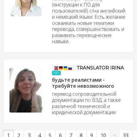
(инструкции к ПО для
пользователей) с/на английский
и немецкий языки. Есть желание
осваивать новые тематики
перевода, совершенствовать и
развивать переводческие
навыки.
TRANSLATOR IRINA
4.02
будьте реалистами -
требуйте невозможного
перевод сопроводительной
документации по ВЭД, а также
различной технической и
юридической документации
...
1
2
3
4
5
6
7
8
9
10
33