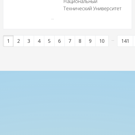
Национальный
Технический Университет
...
...
1
2
3
4
5
6
7
8
9
10
141