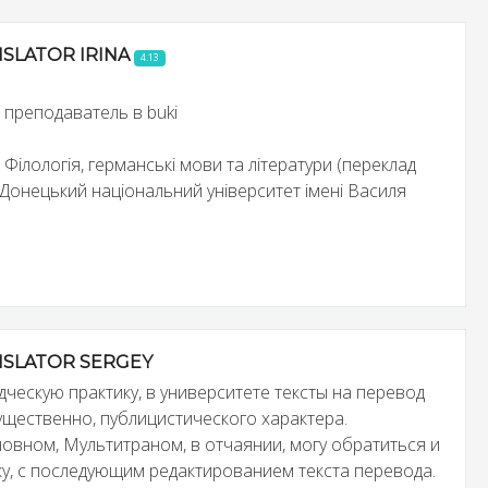
SLATOR IRINA
4.13
: преподаватель в buki
: Філологія, германські мови та літератури (переклад
Донецький національний університет імені Василя
SLATOR SERGEY
ческую практику, в университете тексты на перевод
ущественно, публицистического характера.
новном, Мультитраном, в отчаянии, могу обратиться и
ику, с последующим редактированием текста перевода.