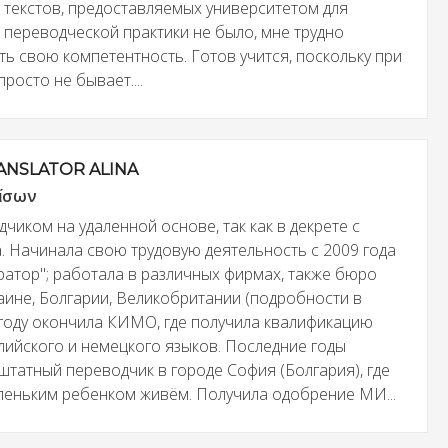
 текстов, предоставляемых университетом для
я переводческой практики не было, мне трудно
ть свою компетентность. Готов учится, поскольку при
росто не бывает....
ANSLATOR ALINA
 ἴσων
чиком на удаленной основе, так как в декрете с
а. Начинала свою трудовую деятельность с 2009 года
ратор"; работала в различных фирмах, также бюро
аине, Болгарии, Великобритании (подробности в
 году окончила КИМО, где получила квалификацию
лийского и немецкого языков. Последние годы
штатный переводчик в городе София (Болгария), где
леньким ребенком живём. Получила одобрение МИ...