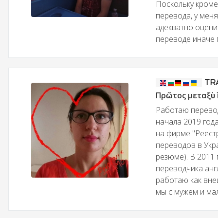
Поскольку кроме
перевода, у мен
адекватно оцени
переводе иначе п
TR
Πρῶτος μεταξὺ
Работаю перевод
начала 2019 год
на фирме "Реест
переводов в Укр
резюме). В 2011
переводчика анг
работаю как вне
мы с мужем и ма