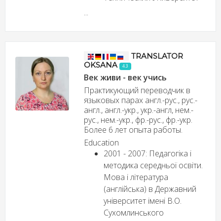
...
TRANSLATOR
OKSANA
4.3
Век живи - век учись
Практикующий переводчик в
языковых парах англ.-рус., рус.-
англ., англ.-укр., укр.-англ, нем.-
рус., нем.-укр., фр.-рус., фр.-укр.
Более 6 лет опыта работы.
Education
2001 - 2007: Педагогіка і
методика середньої освіти.
Мова і література
(англійська) в Державний
університет імені В.О.
Сухомлинського