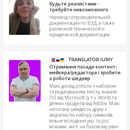
будьте реалистами -
требуйте невозможного
перевод сопроводительной
документации по ВЭД, а также
различной технической и
юридической документации
TRANSLATOR IURIY
Отримання посади контент-
мейкера/редактора і зробити
з роботи шедевр
Маю досвід роботи з набором
та редагуванням тексту, знання
ПО від Microsoft (у т.ч. Word) та
деяких продуктів від Adobe. Маю
непогану швидкість друку з
акуратністю набору символів,
вільне володіння укр. та рос.
мовами, англ. на базовому рівні.