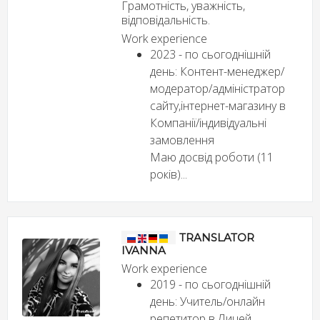
Грамотність, уважність,
відповідальність.
Work experience
2023 - по сьогоднішній
день: Контент-менеджер/
модератор/адміністратор
сайту,інтернет-магазину в
Компанії/індивідуальні
замовлення
Маю досвід роботи (11
років)...
TRANSLATOR
IVANNA
Work experience
2019 - по сьогоднішній
день: Учитель/онлайн
репетитор в Лицей