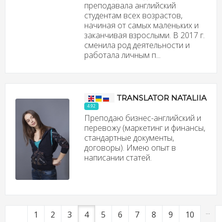
преподавала английский
студентам всех возрастов,
начиная от самых маленьких и
заканчивая взрослыми. В 2017 г.
сменила род деятельности и
работала личным п...
TRANSLATOR NATALIIA
4.92
Преподаю бизнес-английский и
перевожу (маркетинг и финансы,
стандартные документы,
договоры). Имею опыт в
написании статей.
...
1
2
3
4
5
6
7
8
9
10