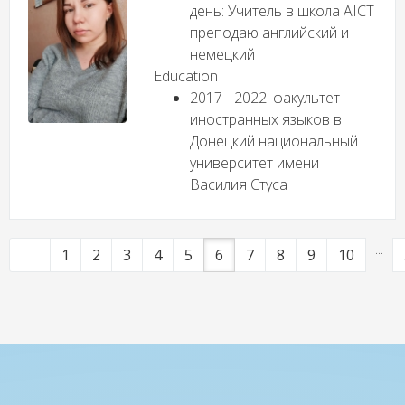
день: Учитель в школа АІСТ
преподаю английский и
немецкий
Education
2017 - 2022: факультет
иностранных языков в
Донецкий национальный
университет имени
Василия Стуса
...
1
2
3
4
5
6
7
8
9
10