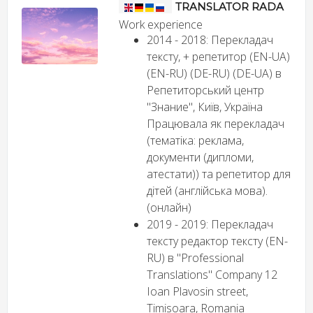
TRANSLATOR RADA
Work experience
2014 - 2018: Перекладач
тексту, + репетитор (EN-UA)
(EN-RU) (DE-RU) (DE-UA) в
Репетиторський центр
"Знание", Київ, Україна
Працювала як перекладач
(тематіка: реклама,
документи (дипломи,
атестати)) та репетитор для
дітей (англійська мова).
(онлайн)
2019 - 2019: Перекладач
тексту редактор тексту (EN-
RU) в "Professional
Translations" Company 12
Ioan Plavosin street,
Timisoara, Romania