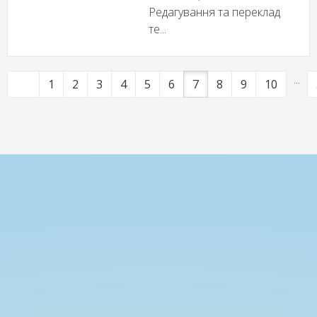
Редагування та переклад
те...
...
1
2
3
4
5
6
7
8
9
10