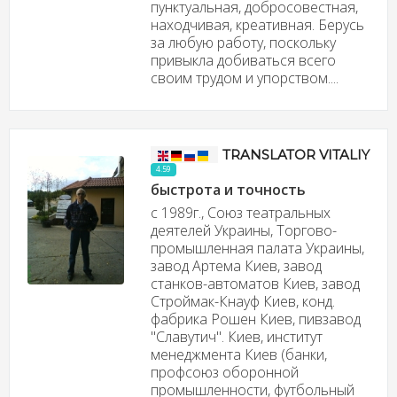
пунктуальная, добросовестная,
находчивая, креативная. Берусь
за любую работу, поскольку
привыкла добиваться всего
своим трудом и упорством....
TRANSLATOR VITALIY
4.59
быстрота и точность
c 1989г., Союз театральных
деятелей Украины, Торгово-
промышленная палата Украины,
завод Артема Киев, завод
станков-автоматов Киев, завод
Строймак-Кнауф Киев, конд.
фабрика Рошен Киев, пивзавод
"Славутич". Киев, институт
менеджмента Киев (банки,
профсоюз оборонной
промышленности, футбольный