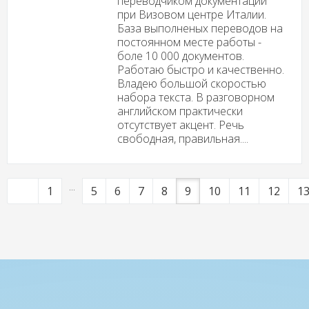
переводчиком документации
при Визовом центре Италии.
База выполненых переводов на
постоянном месте работы -
боле 10 000 документов.
Работаю быстро и качественно.
Владею большой скоростью
набора текста. В разговорном
английском практически
отсутствует акцент. Речь
свободная, правильная....
...
1
5
6
7
8
9
10
11
12
1